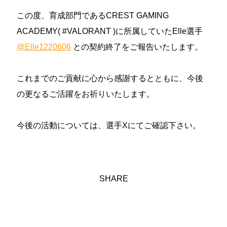
SCHOOL
この度、育成部門であるCREST GAMING
/ eスポーツ専門校
ACADEMY( #VALORANT )に所属していたElle選手
ESPORTS?
@Elle1220606
との契約終了をご報告いたします。
/ eスポーツとは
これまでのご貢献に心から感謝するとともに、今後
YouTube
/ ユーチューブ
の更なるご活躍をお祈りいたします。
ONLINE STORE
今後の活動については、選手Xにてご確認下さい。
/ オンラインストア
PARTNER
/ パートナー
SHARE
会社概要