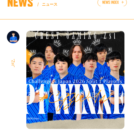
NEWS
NEWS INDEX
ニュース
VALORANT Challengers Japan 2026 Split 2 Main Stage
2 - 1
“Zst”
VALORANT Challengers Japan 2026 Split 2 Main
Stage
VALORANT Challengers Japan 2026 Split 2 Main Stage
2 - 1