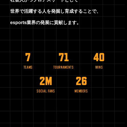
世
界
で
活
躍
す
る
人
を
発
掘
し
育
成
す
る
こ
と
で
、
e
s
p
o
r
t
s
業
界
の
発
展
に
貢
献
し
ま
す
。
7
74
50
TEAMS
TOURNAMENTS
WINS
2M
38
SOCIAL FANS
MEMBERS