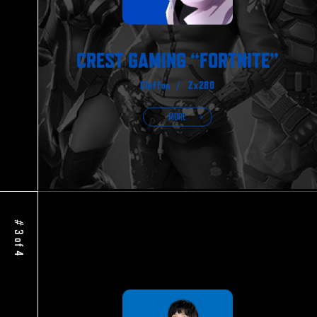
CREST GAMING “FORTNITE”
Chiffon /
Zx2B0
MORE
# 3 of 4