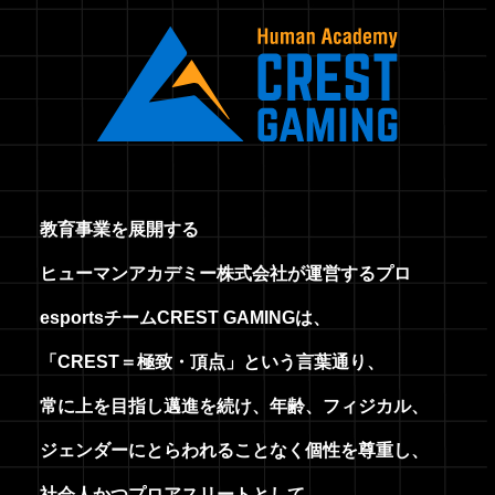
教
育
事
業
を
展
開
す
る
ヒ
ュ
ー
マ
ン
ア
カ
デ
ミ
ー
株
式
会
社
が
運
営
す
る
プ
ロ
e
s
p
o
r
t
s
チ
ー
ム
C
R
E
S
T
G
A
M
I
N
G
は
、
「
C
R
E
S
T
＝
極
致
・
頂
点
」
と
い
う
言
葉
通
り
、
常
に
上
を
目
指
し
邁
進
を
続
け
、
年
齢
、
フ
ィ
ジ
カ
ル
、
ジ
ェ
ン
ダ
ー
に
と
ら
わ
れ
る
こ
と
な
く
個
性
を
尊
重
し
、
社
会
人
か
つ
プ
ロ
ア
ス
リ
ー
ト
と
し
て