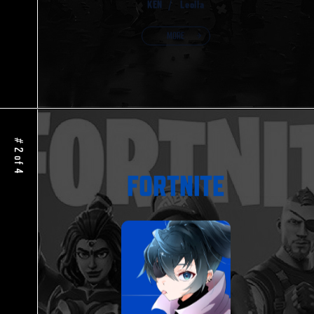
KEN /
Leolla
MORE
# 2 of 4
FORTNITE