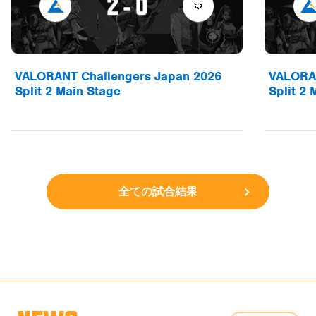
2 - 0
お問合せ
プライバシーポリシー
VALORANT Challengers Japan 2026
VALORAN
Split 2 Main Stage
Split 2 
VALORANT Challengers Japan 2026 Split 2 Main Stage
全ての試合結果
2 - 0
VALORANT Challengers Japan 2026 Split 2 Main
Stage