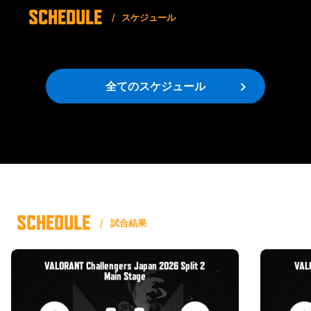
SCHEDULE
SCHOOL
スケジュール
/ eスポーツ専門校
ESPORTS?
/ eスポーツとは
全てのスケジュール
YouTube
/ ユーチューブ
ONLINE STORE
/ オンラインストア
SCHEDULE
PARTNER
試合結果
/ パートナー
VALORANT Challengers Japan 2026 Split 2
VALO
Main Stage
会社概要