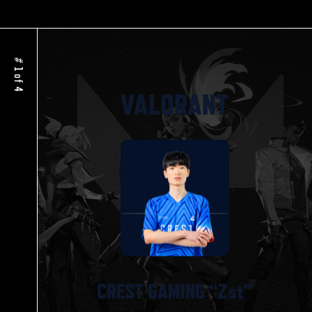
# 1 of 4
VALORANT
CREST GAMING “Zst”