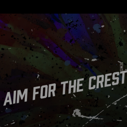
/ チーム紹介
NEWS
Zst
FORTNITE
( VALORANT )
( FORTNITE )
CREATOR
ACADEMY
( CREATOR )