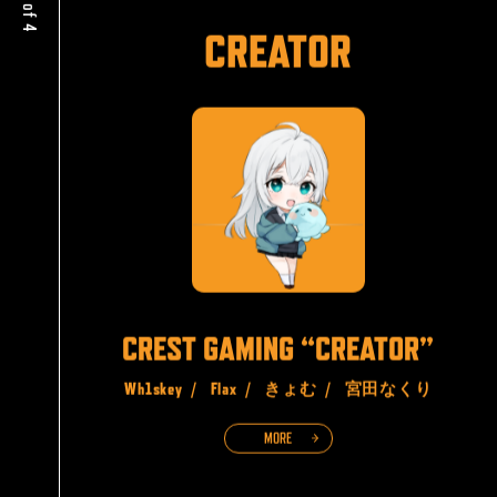
# 4 of 4
CREATOR
CREST GAMING “CREATOR”
Wh1skey /
Flax /
きょむ /
宮田なくり
MORE